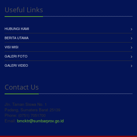
Useful Links
HUBUNGI KAMI
BERITA UTAMA
VISI MISI
GALERI FOTO
GALERI VIDEO
Contact Us
Jln. Taman Siswa No. 1
Padang, Sumatera Barat 25139
Phone: (0751) 7051700
Email:
bmcktr@sumbarprov.go.id