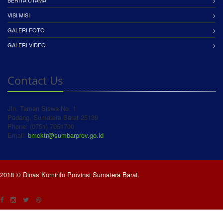
BERITA UTAMA
VISI MISI
GALERI FOTO
GALERI VIDEO
Contact Us
Jln. Taman Siswa No. 1
Padang, Sumatera Barat 25139
Phone: (0751) 7051700
Email:
bmcktr@sumbarprov.go.id
2018 © Dinas Kominfo Provinsi Sumatera Barat.