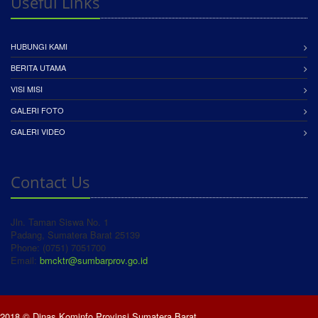
Useful Links
HUBUNGI KAMI
BERITA UTAMA
VISI MISI
GALERI FOTO
GALERI VIDEO
Contact Us
Jln. Taman Siswa No. 1
Padang, Sumatera Barat 25139
Phone: (0751) 7051700
Email:
bmcktr@sumbarprov.go.id
2018 © Dinas Kominfo Provinsi Sumatera Barat.