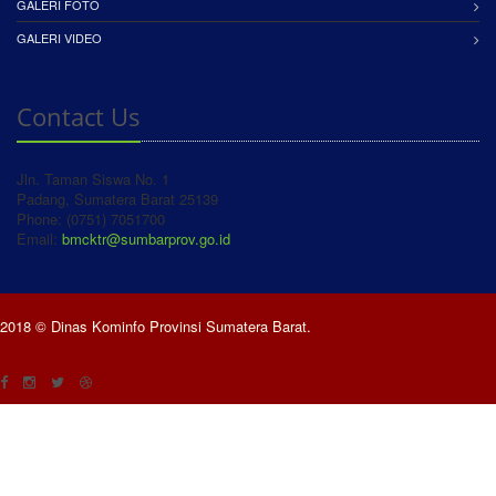
GALERI FOTO
GALERI VIDEO
Contact Us
Jln. Taman Siswa No. 1
Padang, Sumatera Barat 25139
Phone: (0751) 7051700
Email:
bmcktr@sumbarprov.go.id
2018 © Dinas Kominfo Provinsi Sumatera Barat.