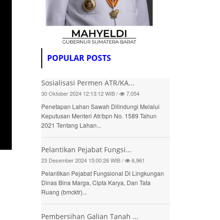
POPULAR POSTS
Sosialisasi Permen ATR/KA...
30 Oktober 2024 12:13:12 WIB /
7,054
Penetapan Lahan Sawah Dilindungi Melalui
Keputusan Menteri Atr/bpn No. 1589 Tahun
2021 Tentang Lahan...
Pelantikan Pejabat Fungsi...
23 Desember 2024 15:00:26 WIB /
6,961
Pelantikan Pejabat Fungsional Di Lingkungan
Dinas Bina Marga, Cipta Karya, Dan Tata
Ruang (bmcktr)...
Pembersihan Galian Tanah ...