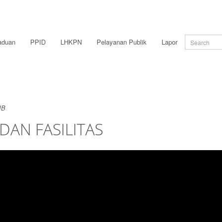
aduan
PPID
LHKPN
Pelayanan Publik
Lapor
IB
DAN FASILITAS