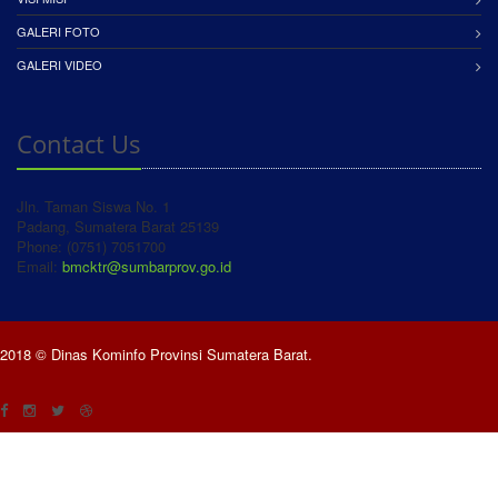
GALERI FOTO
GALERI VIDEO
Contact Us
Jln. Taman Siswa No. 1
Padang, Sumatera Barat 25139
Phone: (0751) 7051700
Email:
bmcktr@sumbarprov.go.id
2018 © Dinas Kominfo Provinsi Sumatera Barat.