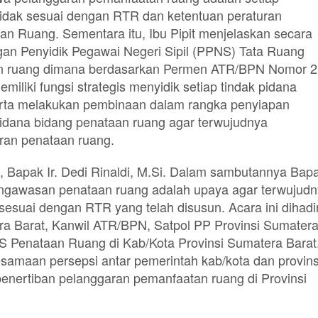
idak sesuai dengan RTR dan ketentuan peraturan
n Ruang. Sementara itu, Ibu Pipit menjelaskan secara
ngan Penyidik Pegawai Negeri Sipil (PPNS) Tata Ruang
n ruang dimana berdasarkan Permen ATR/BPN Nomor 2
iki fungsi strategis menyidik setiap tindak pidana
rta melakukan pembinaan dalam rangka penyiapan
pidana bidang penataan ruang agar terwujudnya
an penataan ruang.
 Bapak Ir. Dedi Rinaldi, M.Si. Dalam sambutannya Bap
ngawasan penataan ruang adalah upaya agar terwujud
esuai dengan RTR yang telah disusun. Acara ini dihadir
a Barat, Kanwil ATR/BPN, Satpol PP Provinsi Sumater
 Penataan Ruang di Kab/Kota Provinsi Sumatera Barat
esamaan persepsi antar pemerintah kab/kota dan provins
nertiban pelanggaran pemanfaatan ruang di Provinsi