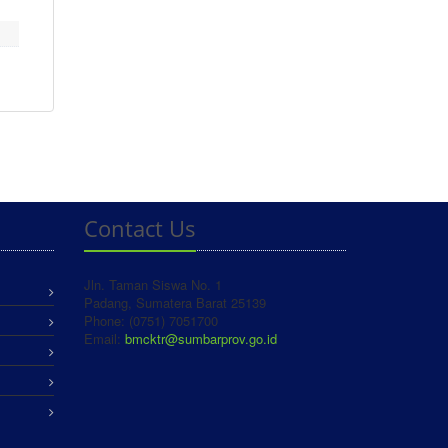
Contact Us
Jln. Taman Siswa No. 1
Padang, Sumatera Barat 25139
Phone: (0751) 7051700
Email:
bmcktr@sumbarprov.go.id