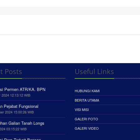
t Posts
Useful Links
asi Permen ATR/KA. BPN
HUBUNGI KAMI
r 2024 12:13:12 WIB
BERITA UTAMA
an Pejabat Fungsional
VISI MISI
er 2024 15:00:26 WIB
GALERI FOTO
han Galian Tanah Longs
GALERI VIDEO
024 03:15:22 WIB
si Pers Terkait Bencan