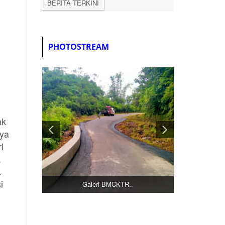
BERITA TERKINI
PHOTOSTREAM
ak
nya
i
a
.
i
Galeri BMCKTR..