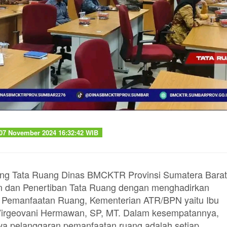
7 November 2024 16:32:42 WIB
ng Tata Ruang Dinas BMCKTR Provinsi Sumatera Barat
n dan Penertiban Tata Ruang dengan menghadirkan
an Pemanfaatan Ruang, Kementerian ATR/BPN yaitu Ibu
k Virgeovani Hermawan, SP, MT. Dalam kesempatannya,
a pelanggaran pemanfaatan ruang adalah setiap