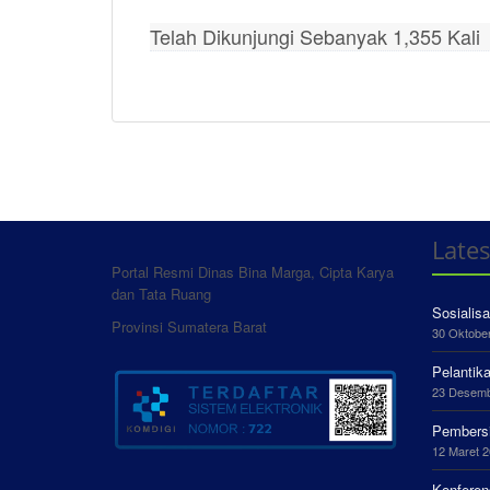
Telah Dikunjungi Sebanyak 1,355 Kali
Lates
Portal Resmi Dinas Bina Marga, Cipta Karya
dan Tata Ruang
Sosialis
Provinsi Sumatera Barat
30 Oktobe
Pelantik
23 Desemb
Pembersi
12 Maret 2
Konferen