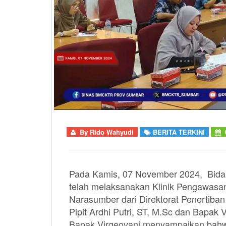
By
Rido Wahyudi
BERITA TERKINI
0
Pada Kamis, 07 November 2024, Bida
telah melaksanakan Klinik Pengawasa
Narasumber dari Direktorat Penertib
Pipit Ardhi Putri, ST, M.Sc dan Bapa
Bapak Virgeovani menyampaikan bahw